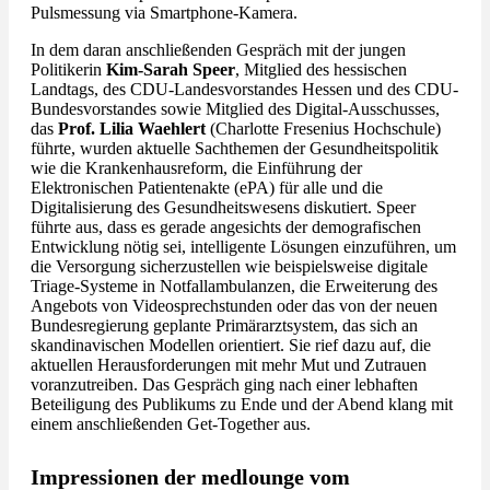
Pulsmessung via Smartphone-Kamera.
In dem daran anschließenden Gespräch mit der jungen
Politikerin
Kim-Sarah Speer
, Mitglied des hessischen
Landtags, des CDU-Landesvorstandes Hessen und des CDU-
Bundesvorstandes sowie Mitglied des Digital-Ausschusses,
das
Prof. Lilia Waehlert
(Charlotte Fresenius Hochschule)
führte, wurden aktuelle Sachthemen der Gesundheitspolitik
wie die Krankenhausreform, die Einführung der
Elektronischen Patientenakte (ePA) für alle und die
Digitalisierung des Gesundheitswesens diskutiert. Speer
führte aus, dass es gerade angesichts der demografischen
Entwicklung nötig sei, intelligente Lösungen einzuführen, um
die Versorgung sicherzustellen wie beispielsweise digitale
Triage-Systeme in Notfallambulanzen, die Erweiterung des
Angebots von Videosprechstunden oder das von der neuen
Bundesregierung geplante Primärarztsystem, das sich an
skandinavischen Modellen orientiert. Sie rief dazu auf, die
aktuellen Herausforderungen mit mehr Mut und Zutrauen
voranzutreiben. Das Gespräch ging nach einer lebhaften
Beteiligung des Publikums zu Ende und der Abend klang mit
einem anschließenden Get-Together aus.
Impressionen der medlounge vom