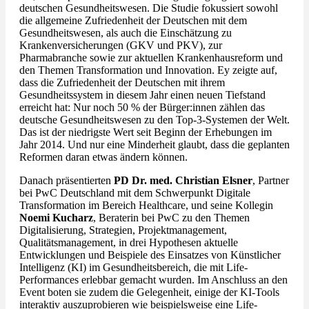
deutschen Gesundheitswesen. Die Studie fokussiert sowohl
die allgemeine Zufriedenheit der Deutschen mit dem
Gesundheitswesen, als auch die Einschätzung zu
Krankenversicherungen (GKV und PKV), zur
Pharmabranche sowie zur aktuellen Krankenhausreform und
den Themen Transformation und Innovation. Ey zeigte auf,
dass die Zufriedenheit der Deutschen mit ihrem
Gesundheitssystem in diesem Jahr einen neuen Tiefstand
erreicht hat: Nur noch 50 % der Bürger:innen zählen das
deutsche Gesundheitswesen zu den Top-3-Systemen der Welt.
Das ist der niedrigste Wert seit Beginn der Erhebungen im
Jahr 2014. Und nur eine Minderheit glaubt, dass die geplanten
Reformen daran etwas ändern können.
Danach präsentierten
PD Dr. med. Christian Elsner
,
Partner
bei PwC Deutschland mit dem Schwerpunkt Digitale
Transformation im Bereich Healthcare, und seine Kollegin
Noemi
Kucharz
, Beraterin bei PwC zu den
Themen
Digitalisierung, Strategien, Projektmanagement,
Qualitätsmanagement, in drei Hypothesen aktuelle
Entwicklungen und Beispiele des Einsatzes von Künstlicher
Intelligenz (KI) im Gesundheitsbereich, die mit Life-
Performances erlebbar gemacht wurden. Im Anschluss an den
Event boten sie zudem die Gelegenheit, einige der KI-Tools
interaktiv auszuprobieren wie beispielsweise eine Life-