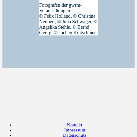
Fotografen der gwrm-
Veranstaltungen:
© Felix Holland, © Christina
Neubert, © Julia Schwager, ©
Angelika Stehle, © Bernd
Georg, © Jochen Kratschmer
Kontakt
Impressum
Datenschutz