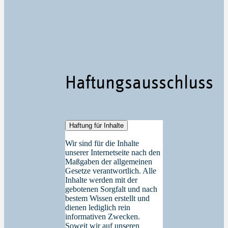
Haftungsausschluss
Haftung für Inhalte
Wir sind für die Inhalte
unserer Internetseite nach den
Maßgaben der allgemeinen
Gesetze verantwortlich. Alle
Inhalte werden mit der
gebotenen Sorgfalt und nach
bestem Wissen erstellt und
dienen lediglich rein
informativen Zwecken.
Soweit wir auf unseren