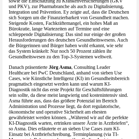
sowie die Einschätzung zu Krankenversicherungen (GKV
und PKV), zur Pharmabranche als auch zu Digitalisierung,
Integration und Prävention. Ey zeigte auf, dass die Deutschen
sich Sorgen um die Finanzierbarkeit von Gesundheit machen.
Steigende Kosten, Fachkräftemangel, ein hohes Maß an
Bürokratie, lange Wartezeiten auf Termine und eine
schleppende Digitalisierung: Das sind nur einige der großen
Herausforderungen des deutschen Gesundheitswesens. Auch
die Bürgerinnen und Bürger haben wohl erkannt, wie sehr
das System kränkelt: Nur noch 50 Prozent zählen ihr
Gesundheitswesen zu den Top-3-Systemen weltweit.
Danach präsentierte
Jörg Asma
, Consulting Leader
Healthcare bei PwC Deutschland, anhand von sieben Use
Cases, wie Künstliche Intelligenz (KI) im Gesundheitsbereich
pragmatisch eingesetzt werden kann und warum KI-
Diagnostik nicht das erste Projekt für Geschäftsführungen
sein sollte, da diese meist langwierig und kostenintensiv sind.
Asma führte aus, dass das größere Potenzial im Bereich
Administration und Prozesse liegt, da dort regulatorische,
ökonomische und operative Sicherheit am ehesten
gewährleistet werden können. „Während wir auf die perfekte
KI-Diagnostik warten, ertrinken unsere Ärzte in Arztbriefen“,
so Asma. Dies erläuterte er an sieben Use Cases zum KI-
Einsatz bei Arztbriefschreibung, Terminplanung (via TI-