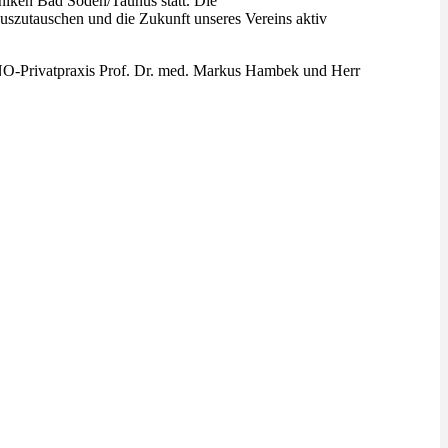
iniken Bad Soden/Taunus statt.
Die
uszutauschen und die Zukunft unseres Vereins aktiv
NO-Privatpraxis Prof. Dr. med. Markus Hambek und Herr