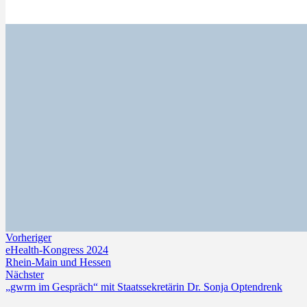
Vorheriger
eHealth-Kongress 2024
Rhein-Main und Hessen
Nächster
„gwrm im Gespräch“ mit Staatssekretärin Dr. Sonja Optendrenk