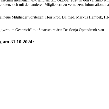
irtschaft rhein-main e.v. fand am 31. Oktober 2024 in den varisano Kl
boten, sich mit den anderen Mitgliedern zu vernetzen, Informationen a
i neue Mitglieder vorstellen: Herr Prof. Dr. med. Markus Hambek, H
gwrm im Gespräch“ mit Staatssekretärin Dr. Sonja Optendrenk statt.
 am 31.10.2024: