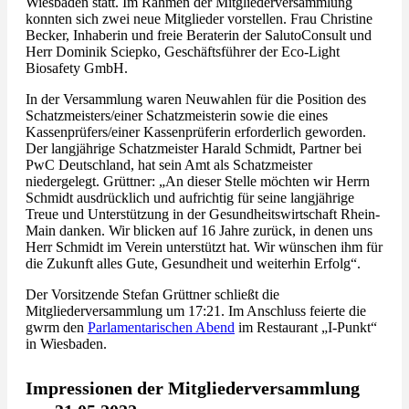
Wiesbaden statt. Im Rahmen der Mitgliederversammlung
konnten sich zwei neue Mitglieder vorstellen. Frau Christine
Becker, Inhaberin und freie Beraterin der SalutoConsult und
Herr Dominik Sciepko, Geschäftsführer der Eco-Light
Biosafety GmbH.
In der Versammlung waren Neuwahlen für die Position des
Schatzmeisters/einer Schatzmeisterin sowie die eines
Kassenprüfers/einer Kassenprüferin erforderlich geworden.
Der langjährige Schatzmeister Harald Schmidt, Partner bei
PwC Deutschland, hat sein Amt als Schatzmeister
niedergelegt. Grüttner: „An dieser Stelle möchten wir Herrn
Schmidt ausdrücklich und aufrichtig für seine langjährige
Treue und Unterstützung in der Gesundheitswirtschaft Rhein-
Main danken. Wir blicken auf 16 Jahre zurück, in denen uns
Herr Schmidt im Verein unterstützt hat. Wir wünschen ihm für
die Zukunft alles Gute, Gesundheit und weiterhin Erfolg“.
Der Vorsitzende Stefan Grüttner schließt die
Mitgliederversammlung um 17:21. Im Anschluss feierte die
gwrm den
Parlamentarischen Abend
im Restaurant „I-Punkt“
in Wiesbaden.
Impressionen der Mitgliederversammlung