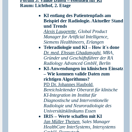
Forum 5: Valide Daten – essentiell für KI
Raum:
Lichthof, 2. Etag
e
KI entlang des Patientenpfads am
Beispiel der Radiologie. Aktueller Stand
und Trends
Alexis Laugerette
, Global Product
Manager for Artificial Intelligence,
Siemens Healthineers, Erlangen
Teleradiologie und KI – How it´s done
Dr. med. Ehssan Ghadamgahi
, MBA,
Gründer und Geschäftsführer der RA
Radiology Advanced GmbH, Berlin
KI-Anwendungen im klinischen Einsatz
– Wie kommen valide Daten zum
richtigen Algorithmus?
PD Dr. Johannes Haubold
,
Bereichsleitender Oberarzt für klinische
KI-Integration im Institut für
Diagnostische und Interventionelle
Radiologie und Neuroradiologie des
Universitätsklinikums Essen
IRIS – Werte schaffen mit KI
Jan Müller Theisen
, Sales Manager
HealthCare InterSystems, Intersystems