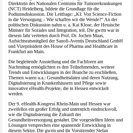
Direktorin des Nationalen Centrums für Tumorerkrankungen
(NCT) Heidelberg, bildete die Grundlage für die
Podiumsdiskussion. Die Leitfrage: „KI: Von Science-Fiction
in die Versorgung – Wie schaffen wir die Wende?“ An der
politischen Diskussion nahm u. a. Kai Klose, der Hessische
Minister für Soziales und Integration, teil. Die gwrm war in
diesem Jahr vertreten durch Prof. Dr. Jochen Maas,
Aufsichtsratsmitglied der Sanofi-Aventis Deutschland GmbH
und Vizepräsident des House of Pharma and Healthcare in
Frankfurt am Main.
Die begleitende Ausstellung und die Fachforen am
Nachmittag ermöglichten es den Teilnehmenden, weitere
Trends und Entwicklungen in der Branche zu erschließen,
Themen waren u.a.: Gesundheitsdaten und deren Nutzung,
Digitalisierung in Krankenhäusern und Pflege sowie
innovative eHealth-Projekte, die in Hessen entwickelt
werden.
Der 9. eHealth-Kongress Rhein-Main und Hessen war
zweifellos ein großer Erfolg und unterstrich eindrucksvoll,
wie die Digitalisierung die Zukunft der
Gesundheitsversorgung gestaltet. Die vorgestellten Ideen und
Lösungen versprechen eine spannende Entwicklung in
diesem Sektor. Die gwrm und ihr Vorsitzender Stefan