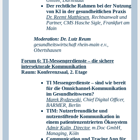
GmbH, Darmstadt
Der rechtliche Rahmen bei der Nutzung
von KI in der gesundheitlichen Praxis
Dr. Reemt Matthiesen
, Rechtsanwalt und
Partner, CMS Hasche Sigle, Frankfurt am
Main
Moderation: Dr. Lutz Reum
gesundheitswirtschaft rhein-main e.v.,
Obertshausen
Forum 6: TI-Messengerdienste – die sichere
intersektorale Kommunikation
Raum: Konferenzsaal, 2. Etage
TI Messengerdienste – sind wir bereit
für die Omnichannel-Kommunikation
im Gesundheitswesen?
Marek Rydzewski,
Chief Digital Officer,
BARMER, Berlin
TIM: Nutzerfreundliche und
nutzenstiftende Kommunikation in
einem patientenzentrierten Ökosystem
Admir Kulin, Director
,
m.Doc GmbH,
Managing, Köln
Communication und Tracing App für